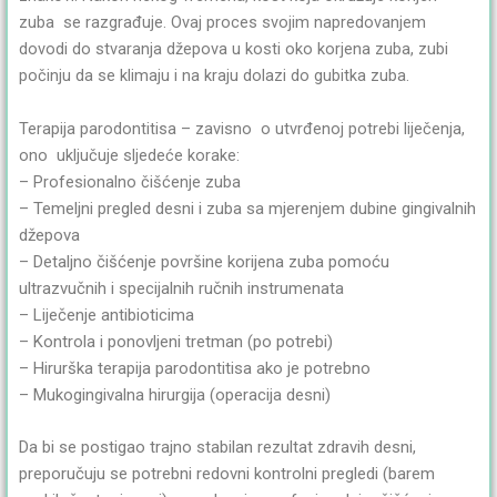
zuba se razgrađuje. Ovaj proces svojim napredovanjem
dovodi do stvaranja džepova u kosti oko korjena zuba, zubi
počinju da se klimaju i na kraju dolazi do gubitka zuba.
Terapija parodontitisa – zavisno o utvrđenoj potrebi liječenja,
ono uključuje sljedeće korake:
– Profesionalno čišćenje zuba
– Temeljni pregled desni i zuba sa mjerenjem dubine gingivalnih
džepova
– Detaljno čišćenje površine korijena zuba pomoću
ultrazvučnih i specijalnih ručnih instrumenata
– Liječenje antibioticima
– Kontrola i ponovljeni tretman (po potrebi)
– Hirurška terapija parodontitisa ako je potrebno
– Mukogingivalna hirurgija (operacija desni)
Da bi se postigao trajno stabilan rezultat zdravih desni,
preporučuju se potrebni redovni kontrolni pregledi (barem