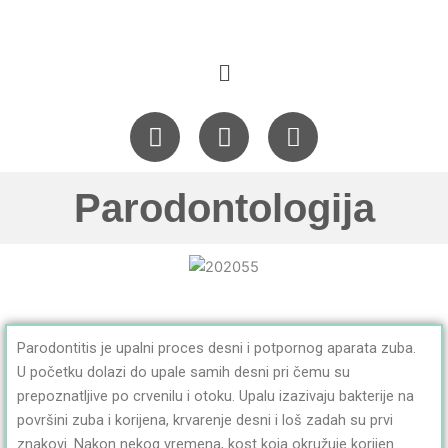
Skip
to
content
Menu
F
I
M
a
n
a
c
s
i
e
t
l
Parodontologija
b
a
-
o
g
b
o
r
u
k
a
l
m
k
Parodontitis je upalni proces desni i potpornog aparata zuba.
U početku dolazi do upale samih desni pri čemu su
prepoznatljive po crvenilu i otoku. Upalu izazivaju bakterije na
površini zuba i korijena, krvarenje desni i loš zadah su prvi
znakovi. Nakon nekog vremena, kost koja okružuje korijen